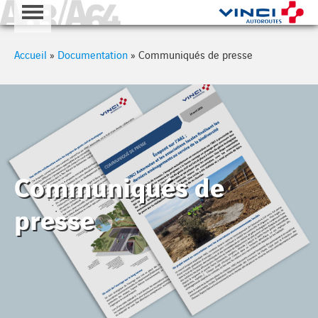
A63 - A64
Cookies management panel
Accueil
»
Documentation
»
Communiqués de presse
Communiqués de
presse