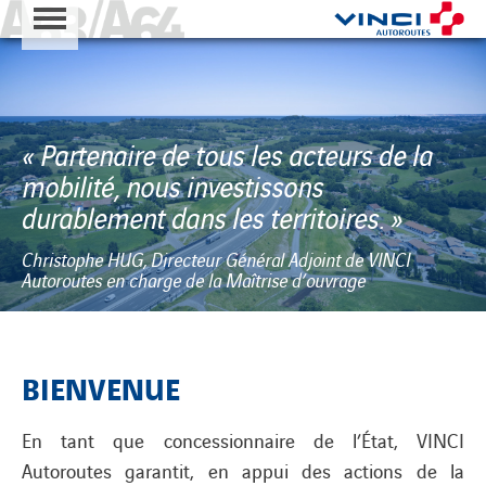
A63 - A64
Cookies management panel
« Partenaire de tous les acteurs de la
mobilité,
nous investissons
durablement dans les territoires. »
Christophe HUG, Directeur Général Adjoint de VINCI
Autoroutes en charge de la Maîtrise d’ouvrage
BIENVENUE
En tant que concessionnaire de l’État, VINCI
Autoroutes garantit, en appui des actions de la