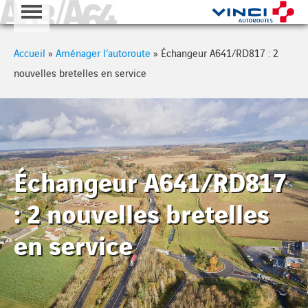
A63 - A64
Cookies management panel
Accueil
»
Aménager l’autoroute
»
Échangeur A641/RD817 : 2
nouvelles bretelles en service
Échangeur A641/RD817
: 2 nouvelles bretelles
en service