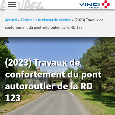
A63 - A64
Cookies management panel
Accueil
»
Maintenir le niveau de service
»
(2023) Travaux de
confortement du pont autoroutier de la RD 123
(2023) Travaux de
confortement du pont
autoroutier de la RD
123