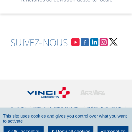
SUIVEZ-NOUS
ACTUALITÉS
MAINTENIR LE NIVEAU DE SERVICE
AMÉNAGER L’AUTOROUTE
This site uses cookies and gives you control over what you want
DOCUMENTATION
CONTACT
to activate
©2026 - VINCI Autoroutes -
Mentions légales
OK, accept all
Deny all cookies
Personalize