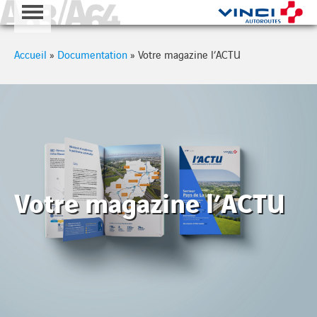
A63 - A64
Cookies management panel
Accueil
»
Documentation
»
Votre magazine l’ACTU
Votre magazine l’ACTU