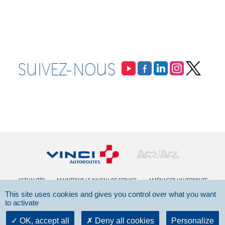
SUIVEZ-NOUS
ACTUALITÉS
MAINTENIR LE NIVEAU DE SERVICE
AMÉNAGER L’AUTOROUTE
This site uses cookies and gives you control over what you want
DOCUMENTATION
CONTACT
to activate
©2026 - VINCI Autoroutes -
Mentions légales
OK, accept all
Deny all cookies
Personalize