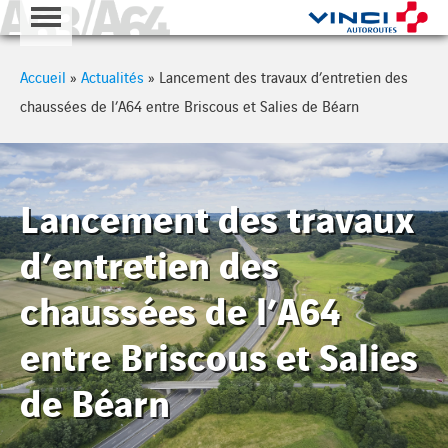
A63 - A64
Cookies management panel
Accueil
»
Actualités
»
Lancement des travaux d’entretien des
chaussées de l’A64 entre Briscous et Salies de Béarn
Lancement des travaux
d’entretien des
chaussées de l’A64
entre Briscous et Salies
de Béarn