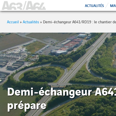
Cookies management panel
A63 - A64
ACTUALITÉS
MAI
Accueil
»
Actualités
»
Demi-échangeur A641/RD19 : le chantier de
Demi-échangeur A641/
prépare