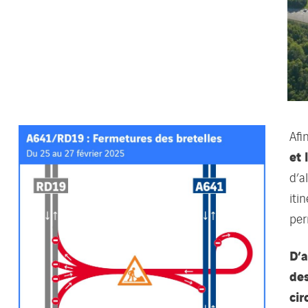
Afi
et 
d’a
iti
per
D’a
des
cir