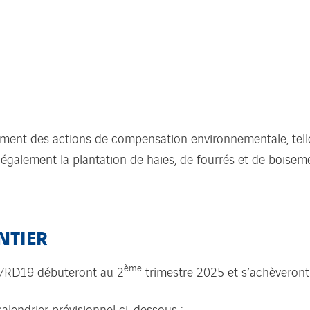
ment des actions de compensation environnementale, telles
it également la plantation de haies, de fourrés et de bois
NTIER
ème
/RD19 débuteront au 2
trimestre 2025 et s’achèveront 
calendrier prévisionnel ci-dessous :