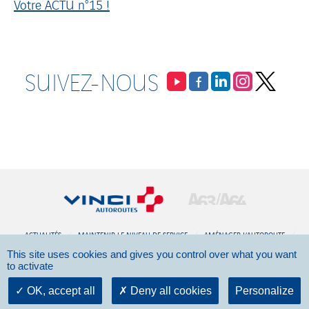
Votre ACTU n°15 !
SUIVEZ-NOUS
ACTUALITÉS
MAINTENIR LE NIVEAU DE SERVICE
AMÉNAGER L’AUTOROUTE
This site uses cookies and gives you control over what you want
DOCUMENTATION
CONTACT
to activate
©2026 - VINCI Autoroutes -
Mentions légales
OK, accept all
Deny all cookies
Personalize
Données personnelles
-
Politique cookies