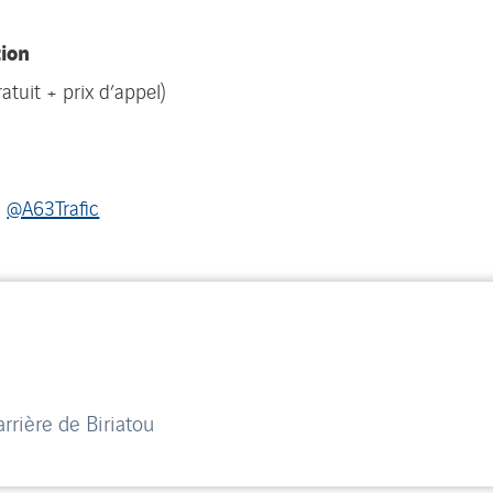
tion
ratuit + prix d’appel)
;
@A63Trafic
rière de Biriatou