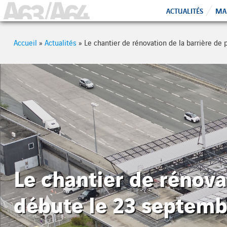
Cookies management panel
A63 - A64
ACTUALITÉS
MAI
Accueil
»
Actualités
»
Le chantier de rénovation de la barrière de
Le chantier de rénova
débute le 23 septemb