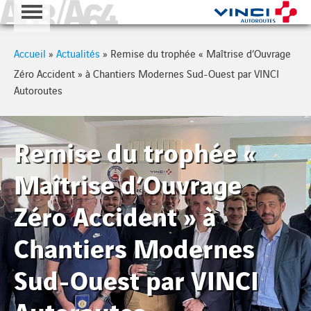
A63 - A64
Cookies management panel
Accueil
»
Actualités
»
Remise du trophée « Maîtrise d’Ouvrage
Zéro Accident » à Chantiers Modernes Sud-Ouest par VINCI
Autoroutes
Remise du trophée «
Maîtrise d’Ouvrage
Zéro Accident » à
Chantiers Modernes
Sud-Ouest par VINCI
Autoroutes