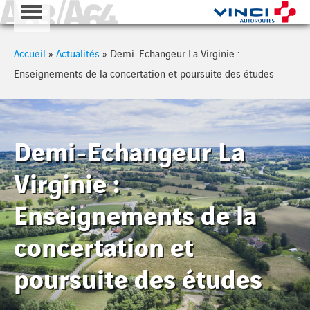
A63 - A64
Cookies management panel
Accueil
»
Actualités
»
Demi-Echangeur La Virginie :
Enseignements de la concertation et poursuite des études
Demi-Echangeur La
Virginie :
Enseignements de la
concertation et
poursuite des études