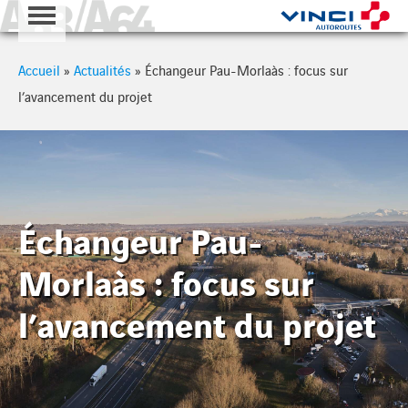
A63 - A64
Cookies management panel
Accueil
»
Actualités
»
Échangeur Pau-Morlaàs : focus sur
l’avancement du projet
Échangeur Pau-
Morlaàs : focus sur
l’avancement du projet