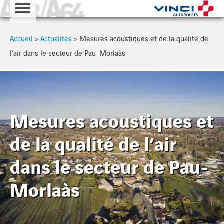
A63 - A64
Cookies management panel
Accueil
»
Actualités
»
Mesures acoustiques et de la qualité de
l’air dans le secteur de Pau-Morlaàs
Mesures acoustiques et
de la qualité de l’air
dans le secteur de Pau-
Morlaàs