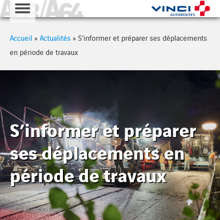
A63 - A64
Cookies management panel
Accueil
»
Actualités
»
S’informer et préparer ses déplacements
en période de travaux
S’informer et préparer
ses déplacements en
période de travaux