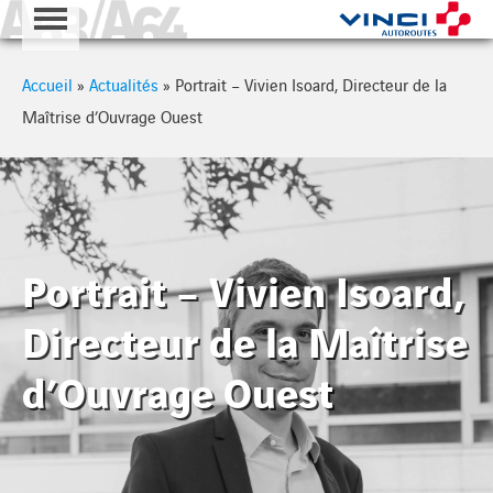
A63 - A64
Cookies management panel
Accueil
»
Actualités
»
Portrait – Vivien Isoard, Directeur de la
Maîtrise d’Ouvrage Ouest
Portrait – Vivien Isoard,
Directeur de la Maîtrise
d’Ouvrage Ouest