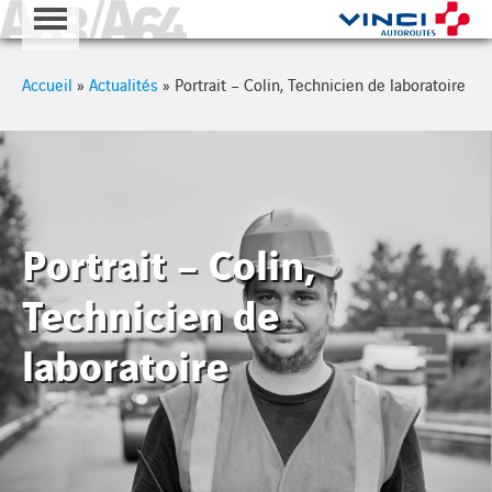
A63 - A64
Cookies management panel
Accueil
»
Actualités
»
Portrait – Colin, Technicien de laboratoire
Portrait – Colin,
Technicien de
laboratoire