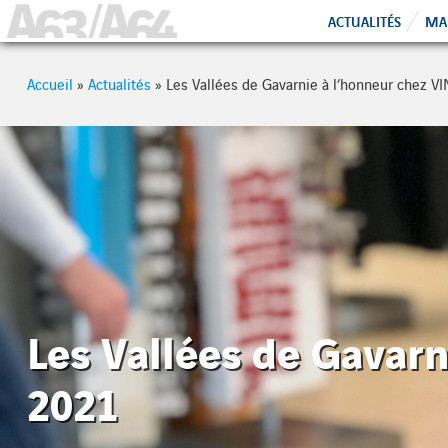
Cookies management panel
A63 - A64
ACTUALITÉS
MAI
Accueil
»
Actualités
»
Les Vallées de Gavarnie à l’honneur chez V
Les Vallées de Gavarn
2021