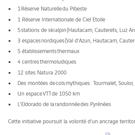
1 Réserve Naturelle du Pibeste
1 Réserve Internationale de Ciel Etoile
5 stations de ski alpin (Hautacam, Cauterets, Luz A
3 espaces nordiques (Val d’Azun, Hautacam, Cauter
5 établissements thermaux
4 centres thermoludiques
12 sites Natura 2000
Des montées de cols mythiques : Tourmalet, Soulor
Un espace VTT de 1050 km
L’Eldorado de la randonnée des Pyrénées
Cette initiative poursuit la volonté d’un ancrage territ