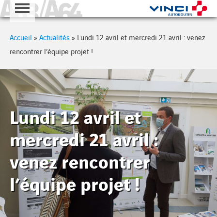
A63 - A64
Cookies management panel
Accueil
»
Actualités
»
Lundi 12 avril et mercredi 21 avril : venez
rencontrer l’équipe projet !
Lundi 12 avril et
mercredi 21 avril :
venez rencontrer
l’équipe projet !