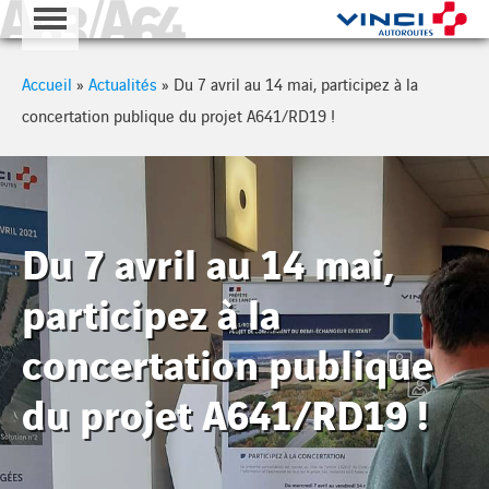
A63 - A64
Cookies management panel
Accueil
»
Actualités
»
Du 7 avril au 14 mai, participez à la
concertation publique du projet A641/RD19 !
Du 7 avril au 14 mai,
participez à la
concertation publique
du projet A641/RD19 !