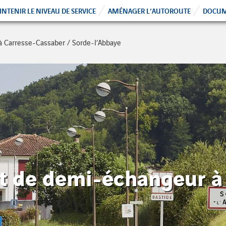
NTENIR LE NIVEAU DE SERVICE
AMÉNAGER L’AUTOROUTE
DOCUM
à Carresse-Cassaber / Sorde-l’Abbaye
jet de demi-échangeur à