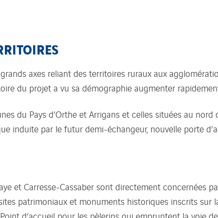
RRITOIRES
grands axes reliant des territoires ruraux aux agglomérat
itoire du projet a vu sa démographie augmenter rapidemen
nes du Pays d’Orthe et Arrigans et celles situées au n
que induite par le futur demi-échangeur, nouvelle porte d’ac
e et Carresse-Cassaber sont directement concernées par le 
ites patrimoniaux et monuments historiques inscrits sur l
nt d’accueil pour les pèlerins qui empruntent la voie de To