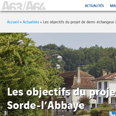
Cookies management panel
A63 - A64
ACTUALITÉS
MAI
Accueil
»
Actualités
»
Les objectifs du projet de demi-échangeur 
Les objectifs du pro
Sorde-l’Abbaye